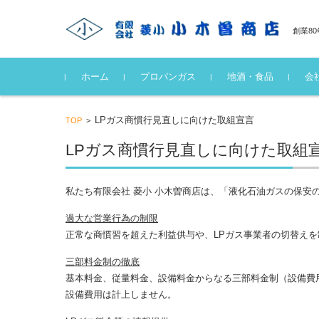
創業8
コンテンツに移動
ホーム
プロパンガス
地酒・食品
会
ガス豆知識
安全のために
ガス料金表
地酒・食品
LPガス商慣行見直しに向けた取組宣言
TOP
>
LPガス商慣行見直しに向けた取組
私たち有限会社 菱小 小木曽商店は、「液化石油ガスの保安
過大な営業行為の制限
正常な商慣習を超えた利益供与や、LPガス事業者の切替え
三部料金制の徹底
基本料金、従量料金、設備料金からなる三部料金制（設備費用
設備費用は計上しません。