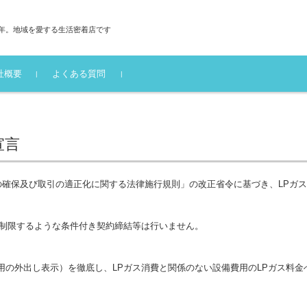
0年。地域を愛する生活密着店です
社概要
よくある質問
宣言
の確保及び取引の適正化に関する法律施行規則」の改正省令に基づき、LPガ
を制限するような条件付き契約締結等は行いません。
の外出し表示）を徹底し、LPガス消費と関係のない設備費用のLPガス料金